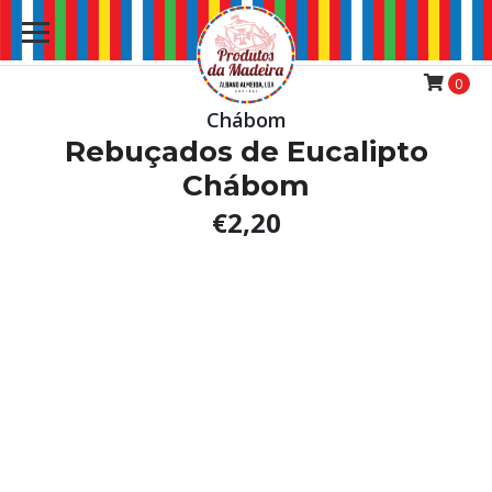
0
Chábom
Rebuçados de Eucalipto
Chábom
€2,20