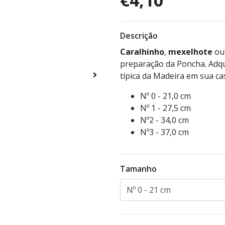
€4,10
Descrição
Caralhinho
,
mexelhote
o
preparação da Poncha. Adqu
típica da Madeira em sua ca
Nº 0 - 21,0 cm
Nº 1 - 27,5 cm
Nº2 - 34,0 cm
Nº3 - 37,0 cm
Tamanho