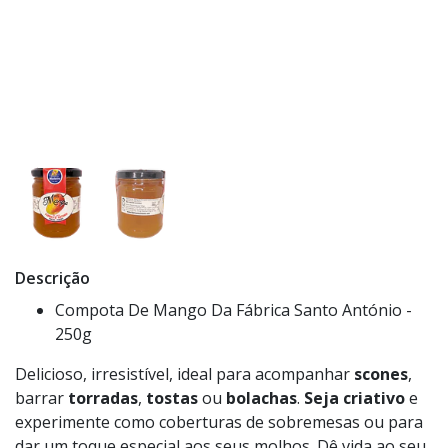
Descrição
Compota De Mango Da Fábrica Santo António -
250g
Delicioso, irresistível, ideal para acompanhar
scones
,
barrar
torradas
,
tostas
ou
bolachas
.
Seja criativo
e
experimente como coberturas de sobremesas ou para
dar um toque especial aos seus molhos. Dê vida ao seu