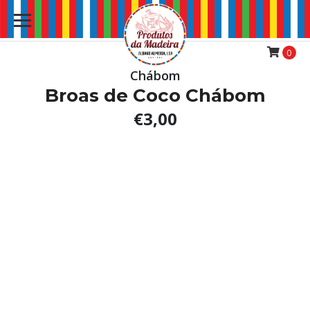
0
Chábom
Broas de Coco Chábom
€3,00